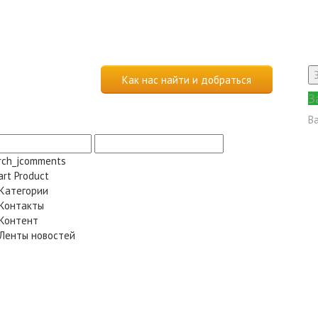
Как нас найти и добраться
З
В
rch_jcomments
art Product
 Категории
 Контакты
 Контент
 Ленты новостей