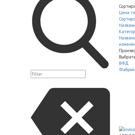
Сортиро
Цена то
Сортиро
Названи
Катего
Названи
изменё
Произво
Выбрат
ВФД
Фабрика