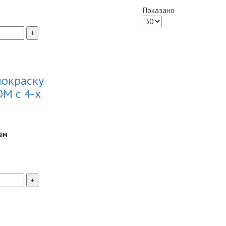
Показано
покраску
ОМ с 4-х
ем