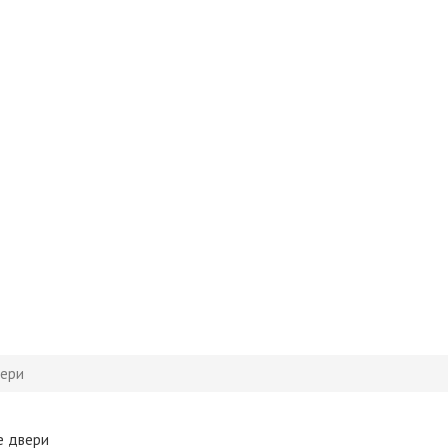
вери
е двери